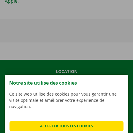
Apple
.
LOCATION
NOS VÉHICULES
Notre site utilise des cookies
NOS SERVICES
Ce site web utilise des cookies pour vous garantir une
AGENCES
visite optimale et améliorer votre expérience de
navigation.
APPLI
SOLUTIONS DE DÉMÉNAGEMENT
ACCEPTER TOUS LES COOKIES