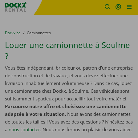
sitename
Skip content
Skip language
You are here:
du
Dockx.be
to
Camionnettes
Louer une camionnette à Soulme
?
Vous êtes indépendant, bricoleur ou patron d’une entreprise
de construction et de travaux, et vous devez effectuer une
livraison inhabituellement volumineuse ? Dans ce cas, louez
une camionnette chez Dockx, à Soulme. Ces véhicules sont
suffisamment spacieux pour accueillir tout votre matériel.
Parcourez notre offre et choisissez une camionnette
adaptée à votre situation.
Nous avons des camionnettes
de toutes les tailles ! Vous avez des questions ? N’hésitez pas
à
nous contacter
. Nous nous ferons un plaisir de vous aider.