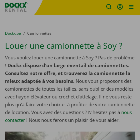
sitename
Skip content
Skip language
You are here:
du
Dockx.be
to
Camionnettes
Louer une camionnette à Soy ?
Vous voulez louer une camionnette à Soy ? Pas de problème
!
Dockx dispose d’un large éventail de camionnettes.
Consultez notre offre, et trouverez la camionnette la
mieux adaptée à vos besoins.
Nous vous proposons des
camionnettes de toutes les tailles, sans oublier des modèles
avec hayon élévateur ou crochet d’attelage. Il ne vous reste
plus qu’à faire votre choix et à profiter de votre camionnette
de location. Vous avez des questions ? N’hésitez pas à
nous
contacter
! Nous nous ferons un plaisir de vous aider.