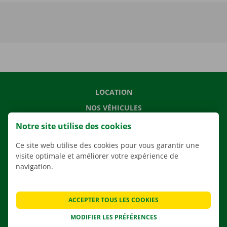
LOCATION
NOS VÉHICULES
NOS SERVICES
Notre site utilise des cookies
AGENCES
Ce site web utilise des cookies pour vous garantir une
APPLI
visite optimale et améliorer votre expérience de
navigation.
SOLUTIONS DE DÉMÉNAGEMENT
ACCEPTER TOUS LES COOKIES
MODIFIER LES PRÉFÉRENCES
CONTACTEZ NOUS