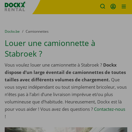
sitename
Skip content
Skip language
You are here:
du
Dockx.be
to
Camionnettes
Louer une camionnette à
Stabroek ?
Vous voulez louer une camionnette à Stabroek ?
Dockx
dispose d’un large éventail de camionnettes de toutes
tailles avec différents volumes de chargement.
Que
vous soyez indépendant ou tout simplement bricoleur, vous
n’êtes pas à l’abri d’une livraison imprévue et/ou plus
volumineuse que d’habitude. Heureusement, Dockx est là
pour vous aider ! Vous avez des questions ?
Contactez-nous
!