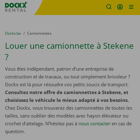
sitename
Skip content
Skip language
You are here:
du
Dockx.be
to
Camionnettes
Louer une camionnette à Stekene
?
Vous êtes indépendant, patron d’une entreprise de
construction et de travaux, ou tout simplement bricoleur ?
Dockx est là pour résoudre vos petits soucis de transport.
Consultez notre offre de camionnettes à Stekene, et
choisissez le véhicule le mieux adapté à vos besoins.
Chez Dockx, vous trouverez des camionnettes de toutes les
tailles, sans oublier des modèles avec hayon élévateur ou
crochet d’attelage. N’hésitez pas à
nous contacter
​​​​​​​ en cas de
question.