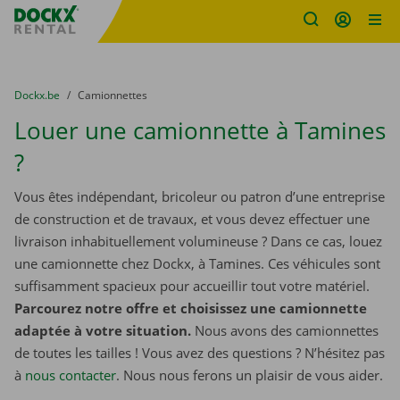
sitename
Skip content
Skip language
You are here:
du
Dockx.be
to
Camionnettes
Louer une camionnette à Tamines
?
Vous êtes indépendant, bricoleur ou patron d’une entreprise
de construction et de travaux, et vous devez effectuer une
livraison inhabituellement volumineuse ? Dans ce cas, louez
une camionnette chez Dockx, à Tamines. Ces véhicules sont
suffisamment spacieux pour accueillir tout votre matériel.
Parcourez notre offre et choisissez une camionnette
adaptée à votre situation.
Nous avons des camionnettes
de toutes les tailles ! Vous avez des questions ? N’hésitez pas
à
nous contacter
. Nous nous ferons un plaisir de vous aider.