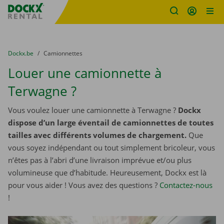
sitename
Skip content
Skip language
You are here:
du
Dockx.be
to
Camionnettes
Louer une camionnette à
Terwagne ?
Vous voulez louer une camionnette à Terwagne ?
Dockx
dispose d’un large éventail de camionnettes de toutes
tailles avec différents volumes de chargement.
Que
vous soyez indépendant ou tout simplement bricoleur, vous
n’êtes pas à l’abri d’une livraison imprévue et/ou plus
volumineuse que d’habitude. Heureusement, Dockx est là
pour vous aider ! Vous avez des questions ?
Contactez-nous
!