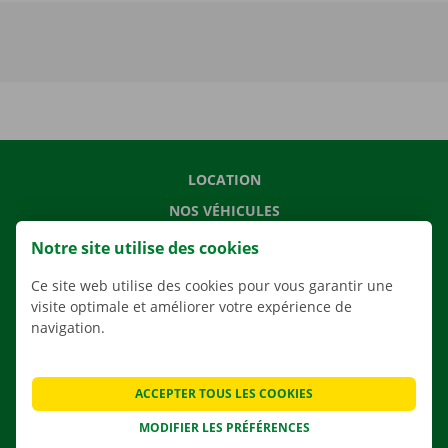
LOCATION
NOS VÉHICULES
NOS SERVICES
Notre site utilise des cookies
AGENCES
Ce site web utilise des cookies pour vous garantir une
APPLI
visite optimale et améliorer votre expérience de
navigation.
SOLUTIONS DE DÉMÉNAGEMENT
ACCEPTER TOUS LES COOKIES
MODIFIER LES PRÉFÉRENCES
CONTACTEZ NOUS