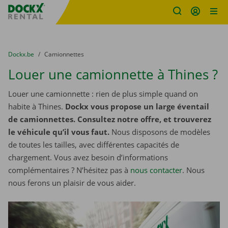
sitename
Skip content
Skip language
You are here:
du
Dockx.be
to
Camionnettes
Louer une camionnette à Thines ?
Louer une camionnette : rien de plus simple quand on
habite à Thines.
Dockx vous propose un large éventail
de camionnettes. Consultez notre offre, et trouverez
le véhicule qu’il vous faut.
Nous disposons de modèles
de toutes les tailles, avec différentes capacités de
chargement. Vous avez besoin d’informations
complémentaires ? N’hésitez pas à
nous contacter
. Nous
nous ferons un plaisir de vous aider.