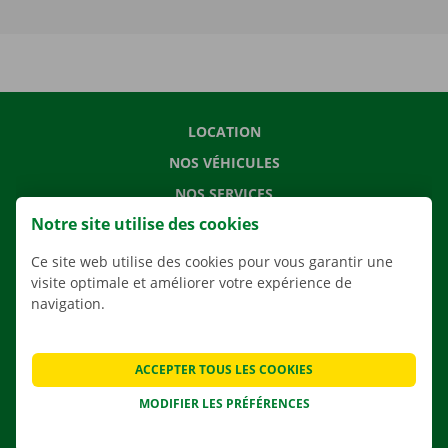
LOCATION
NOS VÉHICULES
NOS SERVICES
Notre site utilise des cookies
AGENCES
APPLI
Ce site web utilise des cookies pour vous garantir une
visite optimale et améliorer votre expérience de
SOLUTIONS DE DÉMÉNAGEMENT
navigation.
ACCEPTER TOUS LES COOKIES
CONTACTEZ NOUS
MODIFIER LES PRÉFÉRENCES
QUESTIONS FRÉQUENTES
NOUVELLES