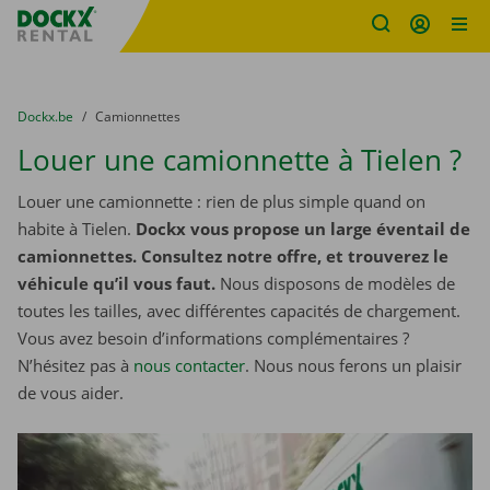
sitename
Skip content
Skip language
You are here:
du
Dockx.be
to
Camionnettes
Louer une camionnette à Tielen ?
Louer une camionnette : rien de plus simple quand on
habite à Tielen.
Dockx vous propose un large éventail de
camionnettes. Consultez notre offre, et trouverez le
véhicule qu’il vous faut.
Nous disposons de modèles de
toutes les tailles, avec différentes capacités de chargement.
Vous avez besoin d’informations complémentaires ?
N’hésitez pas à
nous contacter
. Nous nous ferons un plaisir
de vous aider.