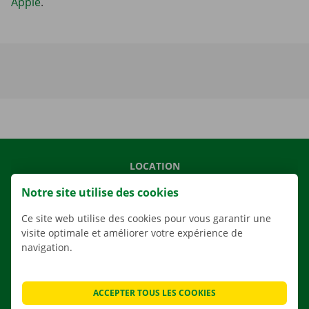
Apple
.
LOCATION
NOS VÉHICULES
Notre site utilise des cookies
NOS SERVICES
Ce site web utilise des cookies pour vous garantir une
AGENCES
visite optimale et améliorer votre expérience de
navigation.
APPLI
SOLUTIONS DE DÉMÉNAGEMENT
ACCEPTER TOUS LES COOKIES