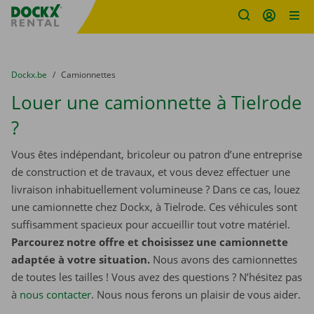
sitename
Skip content
Skip language
You are here:
du
Dockx.be
to
Camionnettes
Louer une camionnette à Tielrode
?
Vous êtes indépendant, bricoleur ou patron d’une entreprise
de construction et de travaux, et vous devez effectuer une
livraison inhabituellement volumineuse ? Dans ce cas, louez
une camionnette chez Dockx, à Tielrode. Ces véhicules sont
suffisamment spacieux pour accueillir tout votre matériel.
Parcourez notre offre et choisissez une camionnette
adaptée à votre situation.
Nous avons des camionnettes
de toutes les tailles ! Vous avez des questions ? N’hésitez pas
à
nous contacter
. Nous nous ferons un plaisir de vous aider.