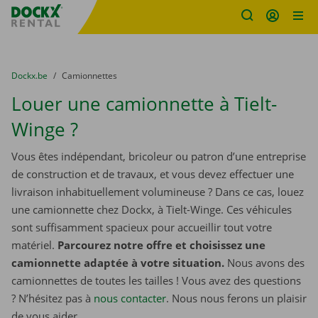
sitename
Skip content
Skip language
You are here:
du
Dockx.be
to
Camionnettes
Louer une camionnette à Tielt-
Winge ?
Vous êtes indépendant, bricoleur ou patron d’une entreprise
de construction et de travaux, et vous devez effectuer une
livraison inhabituellement volumineuse ? Dans ce cas, louez
une camionnette chez Dockx, à Tielt-Winge. Ces véhicules
sont suffisamment spacieux pour accueillir tout votre
matériel.
Parcourez notre offre et choisissez une
camionnette adaptée à votre situation.
Nous avons des
camionnettes de toutes les tailles ! Vous avez des questions
? N’hésitez pas à
nous contacter
. Nous nous ferons un plaisir
de vous aider.