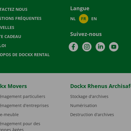
Langue
TACTEZ NOUS
STIONS FRÉQUENTES
NL
FR
EN
VELLES
Suivez-nous
TE CADEAU
Facebook
Instagram
LinkedIn
YouTu
LOI
ROPOS DE DOCKX RENTAL
kx Movers
Dockx Rhenus Archisaf
nagement particuliers
Stockage d'archives
nagement d'entreprises
Numérisation
e-meuble
Destruction d'archives
nagement pour des
onnes âgées