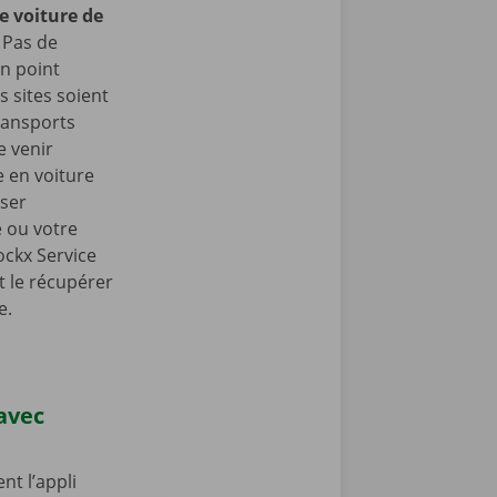
e voiture de
Pas de
n point
 sites soient
ransports
e venir
 en voiture
sser
e ou votre
ockx Service
t le récupérer
e.
 avec
nt l’appli