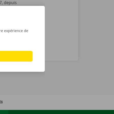
7, depuis
vient le
location dans
tre expérience de