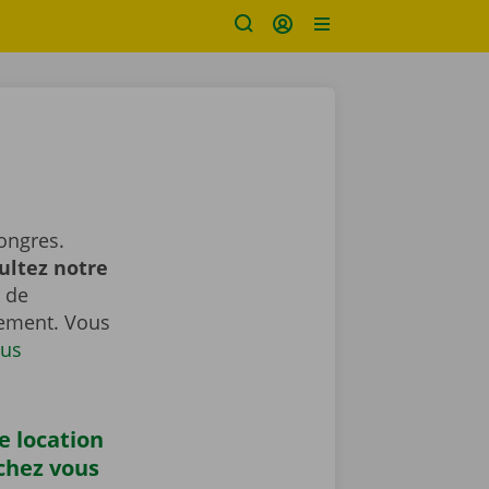
ongres.
ultez notre
 de
gement. Vous
us
e location
chez vous