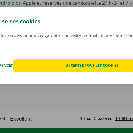
ndroid
ou
Apple
et réservez une camionnette 24 h/24 et 7 j/
one. Choisissez rapidement et facilement le modèle qui con
situation. Payez via l’appli, et récupérez votre véhicule de 
lise des cookies
int ou Dockx Service Shop de votre choix.
 des cookies pour vous garantir une visite optimale et améliorer vo
ÉRENCES
ACCEPTER TOUS LES COOKIES