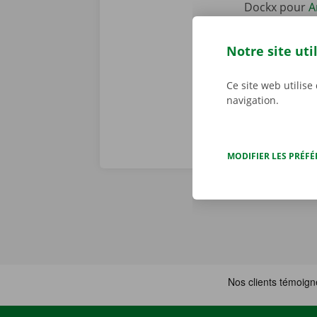
Dockx pour
A
votre smartph
mieux à votre 
Notre site uti
le Pick-up Po
Ce site web utilise
navigation.
MODIFIER LES PRÉF