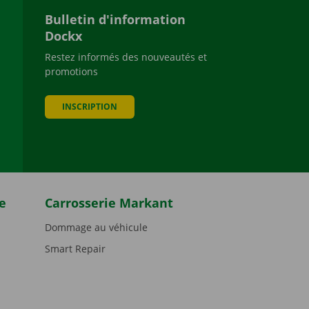
Bulletin d'information
Dockx
Restez informés des nouveautés et
promotions
be
INSCRIPTION
e
Carrosserie Markant
Dommage au véhicule
Smart Repair