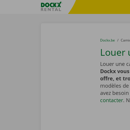
Skip content
Skip language
sitename
You are here:
du
Dockx.be
to
Cami
Louer 
Louer une c
Dockx vous
offre, et tr
modèles de t
avez besoin
contacter
. 