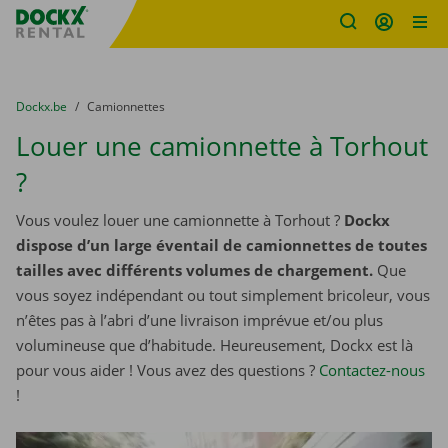
sitename
Skip content
Skip language
You are here:
du
Dockx.be
to
Camionnettes
Louer une camionnette à Torhout
?
Vous voulez louer une camionnette à Torhout ?
Dockx
dispose d’un large éventail de camionnettes de toutes
tailles avec différents volumes de chargement.
Que
vous soyez indépendant ou tout simplement bricoleur, vous
n’êtes pas à l’abri d’une livraison imprévue et/ou plus
volumineuse que d’habitude. Heureusement, Dockx est là
pour vous aider ! Vous avez des questions ?
Contactez-nous
!