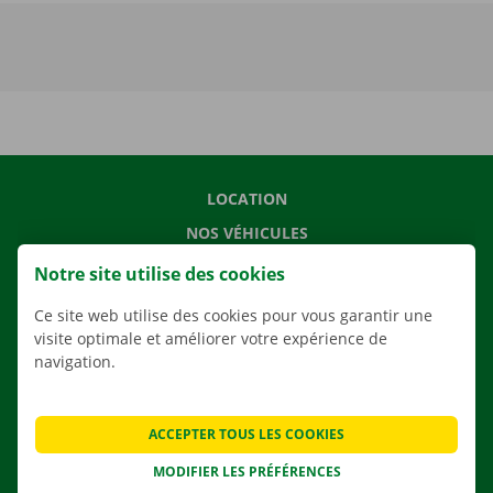
LOCATION
NOS VÉHICULES
NOS SERVICES
Notre site utilise des cookies
AGENCES
Ce site web utilise des cookies pour vous garantir une
APPLI
visite optimale et améliorer votre expérience de
navigation.
SOLUTIONS DE DÉMÉNAGEMENT
ACCEPTER TOUS LES COOKIES
MODIFIER LES PRÉFÉRENCES
CONTACTEZ NOUS