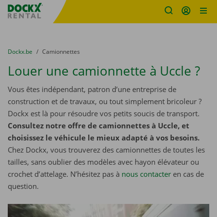
sitename
Skip content
Skip language
You are here:
du
Dockx.be
to
Camionnettes
Louer une camionnette à Uccle ?
Vous êtes indépendant, patron d’une entreprise de
construction et de travaux, ou tout simplement bricoleur ?
Dockx est là pour résoudre vos petits soucis de transport.
Consultez notre offre de camionnettes à Uccle, et
choisissez le véhicule le mieux adapté à vos besoins.
Chez Dockx, vous trouverez des camionnettes de toutes les
tailles, sans oublier des modèles avec hayon élévateur ou
crochet d’attelage. N’hésitez pas à
nous contacter
​​​​​​​ en cas de
question.