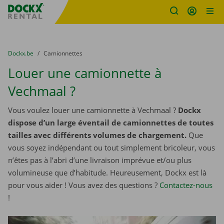
sitename
Skip content
Skip language
You are here:
du
Dockx.be
to
Camionnettes
Louer une camionnette à
Vechmaal ?
Vous voulez louer une camionnette à Vechmaal ?
Dockx
dispose d’un large éventail de camionnettes de toutes
tailles avec différents volumes de chargement.
Que
vous soyez indépendant ou tout simplement bricoleur, vous
n’êtes pas à l’abri d’une livraison imprévue et/ou plus
volumineuse que d’habitude. Heureusement, Dockx est là
pour vous aider ! Vous avez des questions ?
Contactez-nous
!