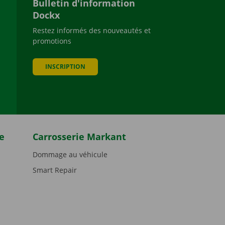
Bulletin d'information
Dockx
Restez informés des nouveautés et
promotions
be
INSCRIPTION
e
Carrosserie Markant
Dommage au véhicule
Smart Repair