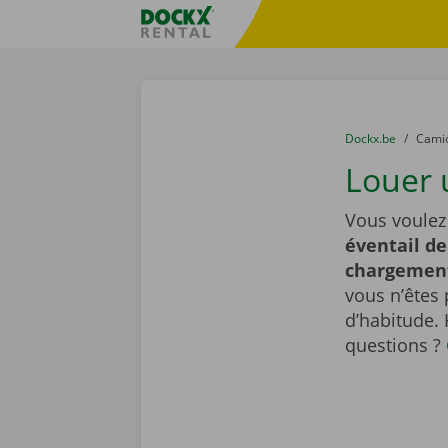
Skip content
Skip language
sitename
You are here:
du
Dockx.be
to
Cami
Louer 
Vous voulez
éventail de
chargemen
vous n’êtes 
d’habitude.
questions ?