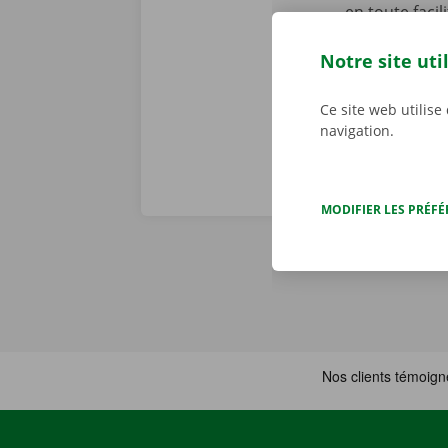
en toute faci
parcourez not
Notre site uti
joué ! Téléch
Ce site web utilise
navigation.
MODIFIER LES PRÉF