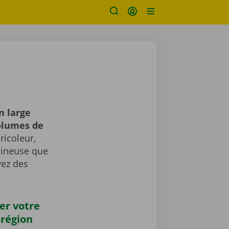
n large
volumes de
icoleur,
umineuse que
vez des
er votre
 région