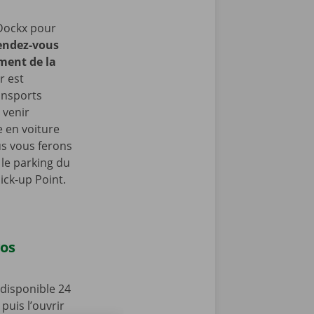
Dockx pour
endez-vous
ment de la
r est
ansports
 venir
 en voiture
us vous ferons
le parking du
ick-up Point.
vos
disponible 24
puis l’ouvrir