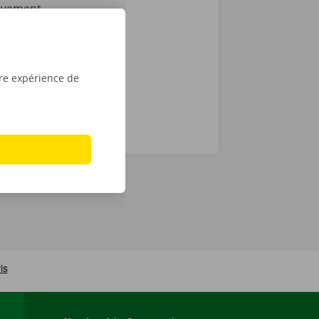
lèvement,
le tour est
u
Apple
.
tre expérience de