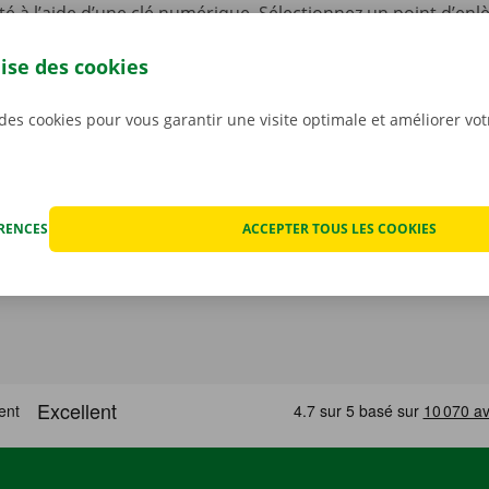
lité à l’aide d’une clé numérique. Sélectionnez un point d’en
re offre de véhicules, choisissez une camionnette, payez, et 
lise des cookies
argez sans plus attendre notre appli gratuite pour
Android
o
 des cookies pour vous garantir une visite optimale et améliorer vo
ÉRENCES
ACCEPTER TOUS LES COOKIES