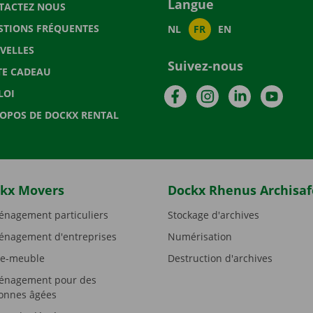
Langue
TACTEZ NOUS
STIONS FRÉQUENTES
NL
FR
EN
VELLES
Suivez-nous
TE CADEAU
Facebook
Instagram
LinkedIn
YouTu
LOI
ROPOS DE DOCKX RENTAL
kx Movers
Dockx Rhenus Archisaf
nagement particuliers
Stockage d'archives
nagement d'entreprises
Numérisation
e-meuble
Destruction d'archives
nagement pour des
onnes âgées