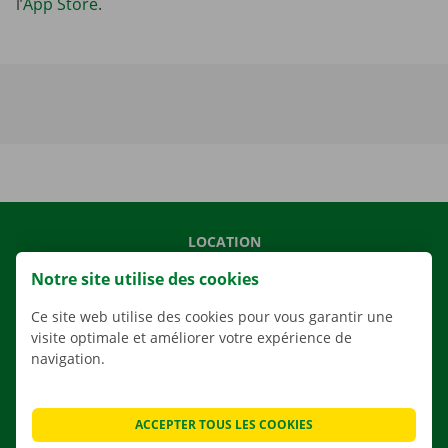
l’
App Store
.
LOCATION
NOS VÉHICULES
Notre site utilise des cookies
NOS SERVICES
Ce site web utilise des cookies pour vous garantir une
AGENCES
visite optimale et améliorer votre expérience de
navigation.
APPLI
SOLUTIONS DE DÉMÉNAGEMENT
ACCEPTER TOUS LES COOKIES