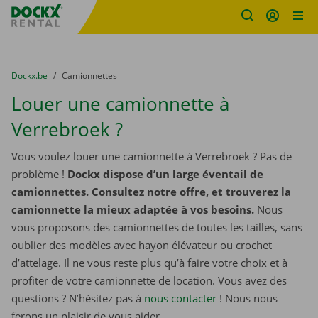
sitename
Skip content
Skip language
You are here:
du
Dockx.be
to
Camionnettes
Louer une camionnette à
Verrebroek ?
Vous voulez louer une camionnette à Verrebroek ? Pas de
problème !
Dockx dispose d’un large éventail de
camionnettes. Consultez notre offre, et trouverez la
camionnette la mieux adaptée à vos besoins.
Nous
vous proposons des camionnettes de toutes les tailles, sans
oublier des modèles avec hayon élévateur ou crochet
d’attelage. Il ne vous reste plus qu’à faire votre choix et à
profiter de votre camionnette de location. Vous avez des
questions ? N’hésitez pas à
nous contacter
! Nous nous
ferons un plaisir de vous aider.