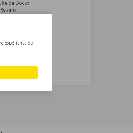
tuite de Dockx
0 % sans
e plus qu’à
e d’une clé
découvrez
tre expérience de