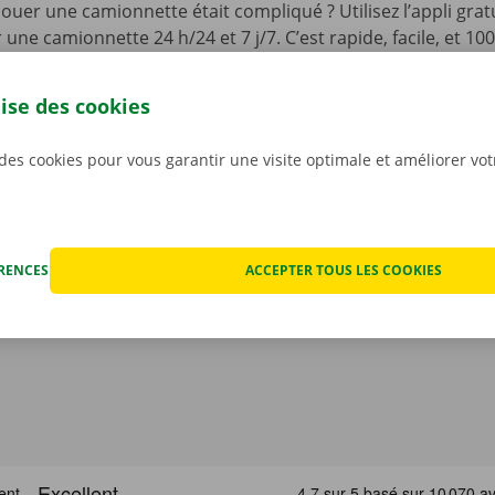
 louer une camionnette était compliqué ? Utilisez l’appli gra
une camionnette 24 h/24 et 7 j/7. C’est rapide, facile, et 10
ez l’appli, choisissez votre véhicule, et payez. Il ne vous rest
er votre camionnette, que vous pourrez déverrouiller à l’aid
lise des cookies
léchargez notre appli gratuite pour
Android
ou
Apple
, et 
 des cookies pour vous garantir une visite optimale et améliorer vo
ÉRENCES
ACCEPTER TOUS LES COOKIES