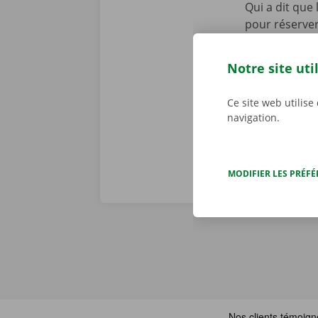
Qui a dit que
pour réserver 
contact ! Ouvr
aller récupér
Notre site uti
numérique. Té
notre offre.
Ce site web utilise
navigation.
MODIFIER LES PRÉF