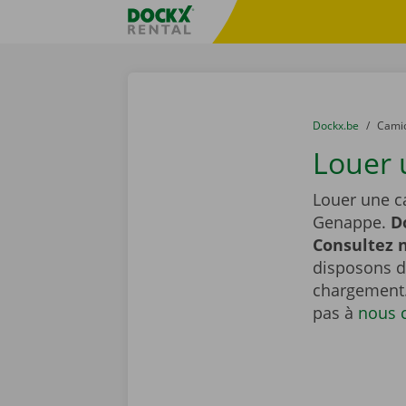
Skip content
Skip language
sitename
You are here:
du
Dockx.be
to
Cami
Louer 
Louer une c
Genappe.
D
Consultez n
disposons de
chargement.
pas à
nous 