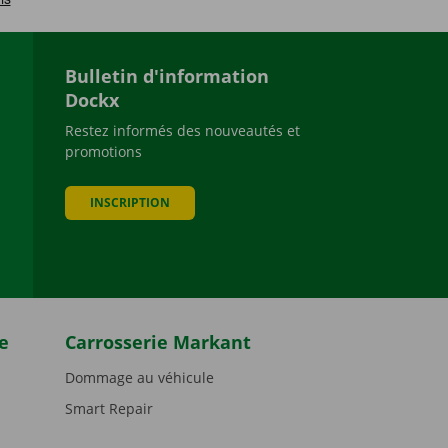
Bulletin d'information
Dockx
Restez informés des nouveautés et
promotions
be
INSCRIPTION
e
Carrosserie Markant
Dommage au véhicule
Smart Repair