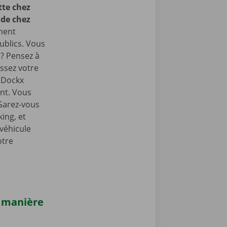
te chez
 de chez
ment
ublics. Vous
 ? Pensez à
ssez votre
e Dockx
int. Vous
 Garez-vous
ing, et
 véhicule
otre
e manière