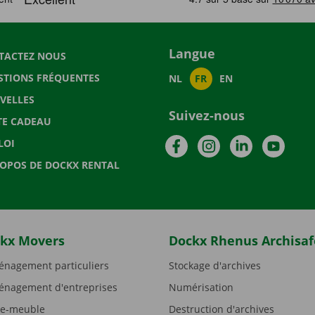
Langue
TACTEZ NOUS
STIONS FRÉQUENTES
NL
FR
EN
VELLES
Suivez-nous
TE CADEAU
Facebook
Instagram
LinkedIn
YouTu
LOI
ROPOS DE DOCKX RENTAL
kx Movers
Dockx Rhenus Archisaf
nagement particuliers
Stockage d'archives
nagement d'entreprises
Numérisation
e-meuble
Destruction d'archives