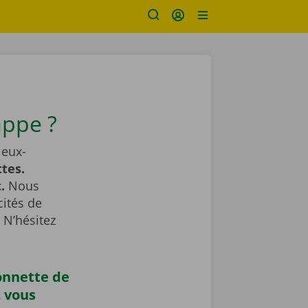
appe ?
ieux-
tes.
.
Nous
cités de
 N’hésitez
onnette de
z vous