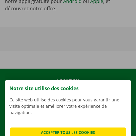
notre appli gratuite pour
Android
ou
Apple
, et
découvrez notre offre.
LOCATION
Notre site utilise des cookies
NOS VÉHICULES
NOS SERVICES
Ce site web utilise des cookies pour vous garantir une
visite optimale et améliorer votre expérience de
AGENCES
navigation.
APPLI
SOLUTIONS DE DÉMÉNAGEMENT
ACCEPTER TOUS LES COOKIES