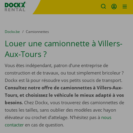
sitename
Skip content
Skip language
You are here:
du
Dockx.be
to
Camionnettes
Louer une camionnette à Villers-
Aux-Tours ?
Vous êtes indépendant, patron d’une entreprise de
construction et de travaux, ou tout simplement bricoleur ?
Dockx est là pour résoudre vos petits soucis de transport.
Consultez notre offre de camionnettes à Villers-Aux-
Tours, et choisissez le véhicule le mieux adapté à vos
besoins.
Chez Dockx, vous trouverez des camionnettes de
toutes les tailles, sans oublier des modèles avec hayon
élévateur ou crochet d’attelage. N’hésitez pas à
nous
contacter
​​​​​​​ en cas de question.