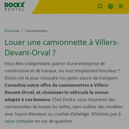
sitename
Skip content
Skip language
You are here:
du
Dockx.be
to
Camionnettes
Louer une camionnette à Villers-
Devant-Orval ?
Vous êtes indépendant, patron d’une entreprise de
construction et de travaux, ou tout simplement bricoleur ?
Dockx est là pour résoudre vos petits soucis de transport.
Consultez notre offre de camionnettes à Villers-
Devant-Orval, et choisissez le véhicule le mieux
adapté à vos besoins.
Chez Dockx, vous trouverez des
camionnettes de toutes les tailles, sans oublier des modèles
avec hayon élévateur ou crochet d’attelage. N’hésitez pas à
nous contacter
​​​​​​​ en cas de question.