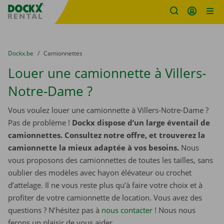
sitename
Skip content
Skip language
You are here:
du
Dockx.be
to
Camionnettes
Louer une camionnette à Villers-
Notre-Dame ?
Vous voulez louer une camionnette à Villers-Notre-Dame ?
Pas de problème !
Dockx dispose d’un large éventail de
camionnettes. Consultez notre offre, et trouverez la
camionnette la mieux adaptée à vos besoins.
Nous
vous proposons des camionnettes de toutes les tailles, sans
oublier des modèles avec hayon élévateur ou crochet
d’attelage. Il ne vous reste plus qu’à faire votre choix et à
profiter de votre camionnette de location. Vous avez des
questions ? N’hésitez pas à
nous contacter
! Nous nous
ferons un plaisir de vous aider.