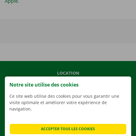
Apple
.
LOCATION
NOS VÉHICULES
Notre site utilise des cookies
NOS SERVICES
Ce site web utilise des cookies pour vous garantir une
AGENCES
visite optimale et améliorer votre expérience de
navigation.
APPLI
SOLUTIONS DE DÉMÉNAGEMENT
ACCEPTER TOUS LES COOKIES