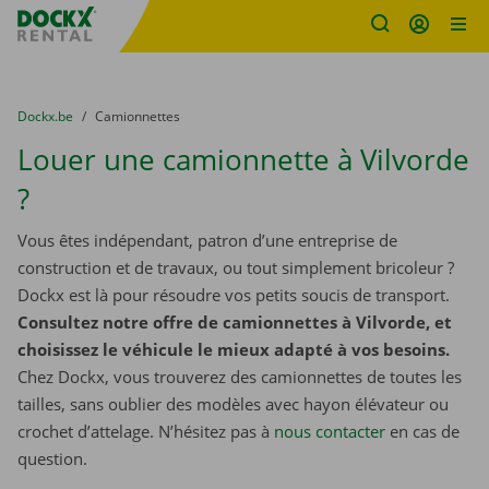
sitename
Skip content
Skip language
You are here:
du
Dockx.be
to
Camionnettes
Louer une camionnette à Vilvorde
?
Vous êtes indépendant, patron d’une entreprise de
construction et de travaux, ou tout simplement bricoleur ?
Dockx est là pour résoudre vos petits soucis de transport.
Consultez notre offre de camionnettes à Vilvorde, et
choisissez le véhicule le mieux adapté à vos besoins.
Chez Dockx, vous trouverez des camionnettes de toutes les
tailles, sans oublier des modèles avec hayon élévateur ou
crochet d’attelage. N’hésitez pas à
nous contacter
​​​​​​​ en cas de
question.