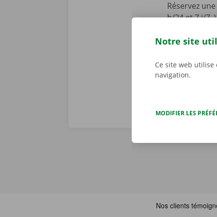
Réservez une 
h/24 et 7 j/7
en toute faci
Notre site uti
parcourez not
joué ! Téléch
Ce site web utilise
navigation.
MODIFIER LES PRÉF