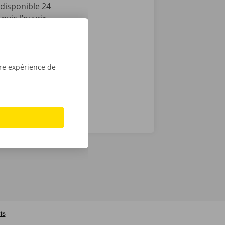
disponible 24
puis l’ouvrir
lèvement,
le tour est
u
Apple
.
tre expérience de