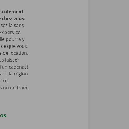
facilement
 chez vous.
ssez-la sans
kx Service
lle pourra y
à ce que vous
 de location.
s laisser
 d’un cadenas).
ans la région
utre
s ou en tram.
vos