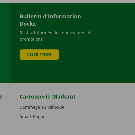
Bulletin d'information
Dockx
Restez informés des nouveautés et
promotions
be
INSCRIPTION
e
Carrosserie Markant
Dommage au véhicule
Smart Repair