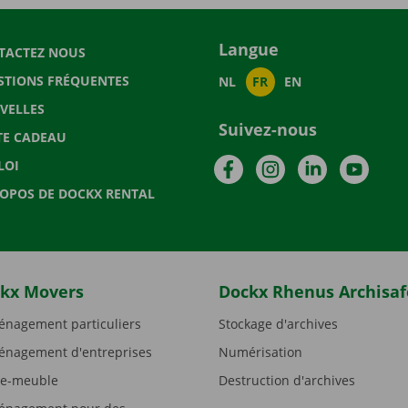
Langue
TACTEZ NOUS
STIONS FRÉQUENTES
NL
FR
EN
VELLES
Suivez-nous
TE CADEAU
Facebook
Instagram
LinkedIn
YouTu
LOI
ROPOS DE DOCKX RENTAL
kx Movers
Dockx Rhenus Archisaf
nagement particuliers
Stockage d'archives
nagement d'entreprises
Numérisation
e-meuble
Destruction d'archives