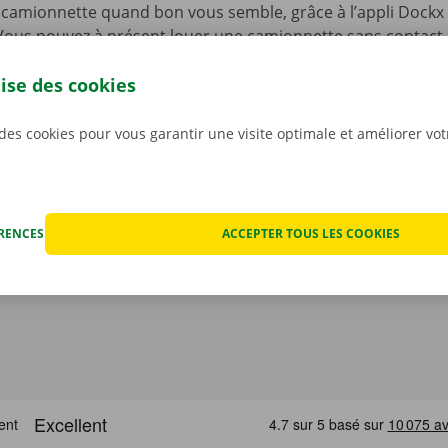
camionnette quand bon vous semble, grâce à l’appli Dockx 
. Vous pouvez à présent louer une camionnette sans contact, 
lité à l’aide d’une clé numérique. Sélectionnez un point d’en
lise des cookies
re offre de véhicules, choisissez une camionnette, payez, et 
argez sans plus attendre notre appli gratuite pour
Android
o
 des cookies pour vous garantir une visite optimale et améliorer vo
ÉRENCES
ACCEPTER TOUS LES COOKIES