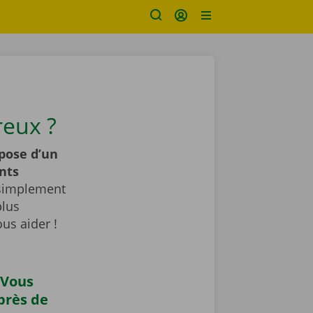
eux ?
pose d’un
nts
 simplement
plus
us aider !
 Vous
près de