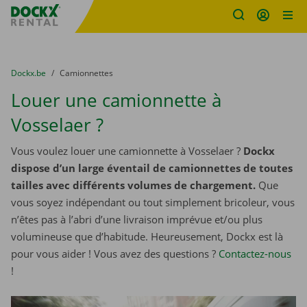
sitename
Skip content
Skip language
You are here:
du
Dockx.be
to
Camionnettes
Louer une camionnette à
Vosselaer ?
Vous voulez louer une camionnette à Vosselaer ?
Dockx
dispose d’un large éventail de camionnettes de toutes
tailles avec différents volumes de chargement.
Que
vous soyez indépendant ou tout simplement bricoleur, vous
n’êtes pas à l’abri d’une livraison imprévue et/ou plus
volumineuse que d’habitude. Heureusement, Dockx est là
pour vous aider ! Vous avez des questions ?
Contactez-nous
!