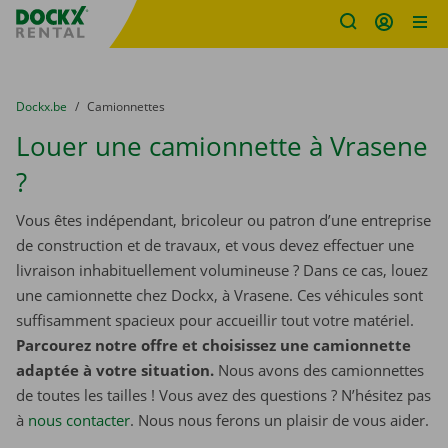
sitename
Skip content
Skip language
You are here:
du
Dockx.be
to
Camionnettes
Louer une camionnette à Vrasene
?
Vous êtes indépendant, bricoleur ou patron d’une entreprise
de construction et de travaux, et vous devez effectuer une
livraison inhabituellement volumineuse ? Dans ce cas, louez
une camionnette chez Dockx, à Vrasene. Ces véhicules sont
suffisamment spacieux pour accueillir tout votre matériel.
Parcourez notre offre et choisissez une camionnette
adaptée à votre situation.
Nous avons des camionnettes
de toutes les tailles ! Vous avez des questions ? N’hésitez pas
à
nous contacter
. Nous nous ferons un plaisir de vous aider.