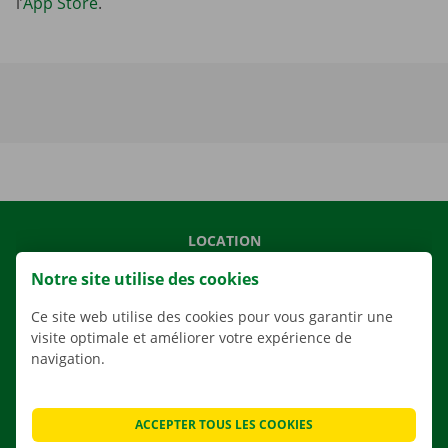
l’
App Store
.
LOCATION
NOS VÉHICULES
Notre site utilise des cookies
NOS SERVICES
Ce site web utilise des cookies pour vous garantir une
AGENCES
visite optimale et améliorer votre expérience de
navigation.
APPLI
SOLUTIONS DE DÉMÉNAGEMENT
ACCEPTER TOUS LES COOKIES