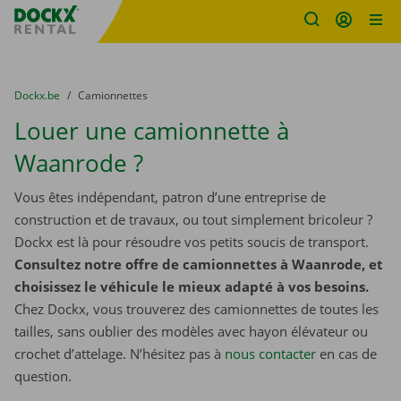
sitename
Skip content
Skip language
You are here:
du
Dockx.be
to
Camionnettes
Louer une camionnette à
Waanrode ?
Vous êtes indépendant, patron d’une entreprise de
construction et de travaux, ou tout simplement bricoleur ?
Dockx est là pour résoudre vos petits soucis de transport.
Consultez notre offre de camionnettes à Waanrode, et
choisissez le véhicule le mieux adapté à vos besoins.
Chez Dockx, vous trouverez des camionnettes de toutes les
tailles, sans oublier des modèles avec hayon élévateur ou
crochet d’attelage. N’hésitez pas à
nous contacter
​​​​​​​ en cas de
question.