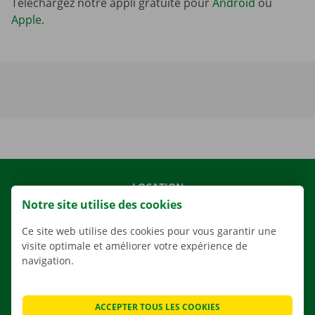
Téléchargez notre appli gratuite pour
Android
ou
Apple
.
LOCATION
Notre site utilise des cookies
NOS VÉHICULES
NOS SERVICES
Ce site web utilise des cookies pour vous garantir une
visite optimale et améliorer votre expérience de
AGENCES
navigation.
APPLI
SOLUTIONS DE DÉMÉNAGEMENT
ACCEPTER TOUS LES COOKIES