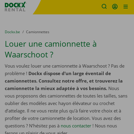
sitename
Skip content
Skip language
You are here:
du
Dockx.be
to
Camionnettes
Louer une camionnette à
Waarschoot ?
Vous voulez louer une camionnette à Waarschoot ? Pas de
problème !
Dockx dispose d’un large éventail de
camionnettes. Consultez notre offre, et trouverez la
camionnette la mieux adaptée à vos besoins.
Nous
vous proposons des camionnettes de toutes les tailles, sans
oublier des modèles avec hayon élévateur ou crochet
d’attelage. Il ne vous reste plus qu’à faire votre choix et à
profiter de votre camionnette de location. Vous avez des
questions ? N’hésitez pas à
nous contacter
! Nous nous
ferons un plaisir de vous aider.