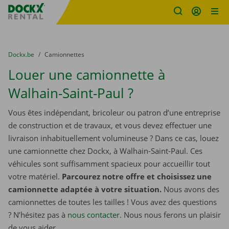
sitename
Skip content
Skip language
You are here:
du
Dockx.be
to
Camionnettes
Louer une camionnette à
Walhain-Saint-Paul ?
Vous êtes indépendant, bricoleur ou patron d’une entreprise
de construction et de travaux, et vous devez effectuer une
livraison inhabituellement volumineuse ? Dans ce cas, louez
une camionnette chez Dockx, à Walhain-Saint-Paul. Ces
véhicules sont suffisamment spacieux pour accueillir tout
votre matériel.
Parcourez notre offre et choisissez une
camionnette adaptée à votre situation.
Nous avons des
camionnettes de toutes les tailles ! Vous avez des questions
? N’hésitez pas à
nous contacter
. Nous nous ferons un plaisir
de vous aider.