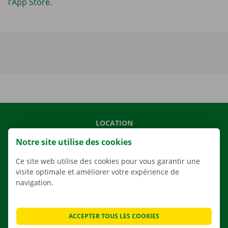
l’
App Store
.
LOCATION
NOS VÉHICULES
Notre site utilise des cookies
NOS SERVICES
Ce site web utilise des cookies pour vous garantir une
AGENCES
visite optimale et améliorer votre expérience de
navigation.
APPLI
SOLUTIONS DE DÉMÉNAGEMENT
ACCEPTER TOUS LES COOKIES