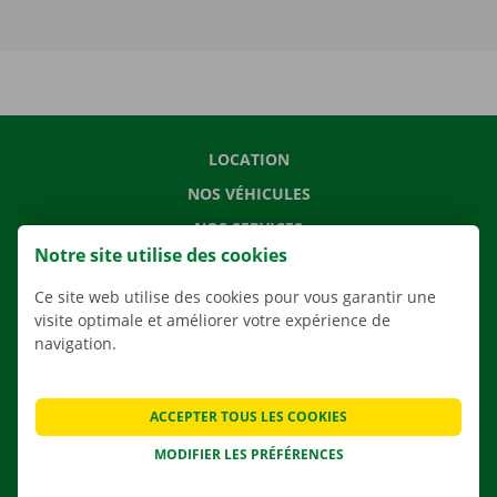
LOCATION
NOS VÉHICULES
NOS SERVICES
Notre site utilise des cookies
AGENCES
Ce site web utilise des cookies pour vous garantir une
APPLI
visite optimale et améliorer votre expérience de
SOLUTIONS DE DÉMÉNAGEMENT
navigation.
ACCEPTER TOUS LES COOKIES
CONTACTEZ NOUS
MODIFIER LES PRÉFÉRENCES
QUESTIONS FRÉQUENTES