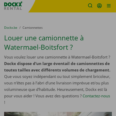
sitename
Skip content
Skip language
You are here:
du
Dockx.be
to
Camionnettes
Louer une camionnette à
Watermael-Boitsfort ?
Vous voulez louer une camionnette à Watermael-Boitsfort ?
Dockx dispose d’un large éventail de camionnettes de
toutes tailles avec différents volumes de chargement.
Que vous soyez indépendant ou tout simplement bricoleur,
vous n’êtes pas à l’abri d’une livraison imprévue et/ou plus
volumineuse que d’habitude. Heureusement, Dockx est là
pour vous aider ! Vous avez des questions ?
Contactez-nous
!