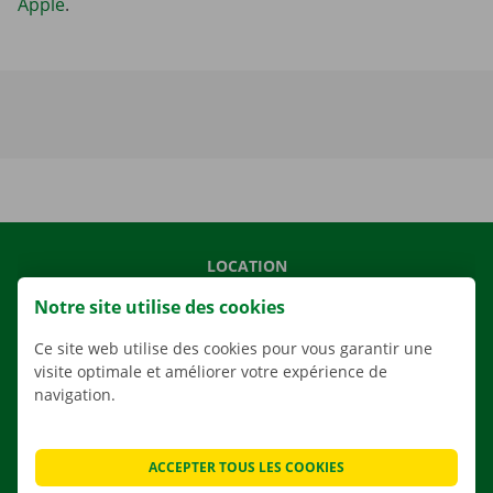
Apple
.
LOCATION
NOS VÉHICULES
Notre site utilise des cookies
NOS SERVICES
Ce site web utilise des cookies pour vous garantir une
AGENCES
visite optimale et améliorer votre expérience de
navigation.
APPLI
SOLUTIONS DE DÉMÉNAGEMENT
ACCEPTER TOUS LES COOKIES