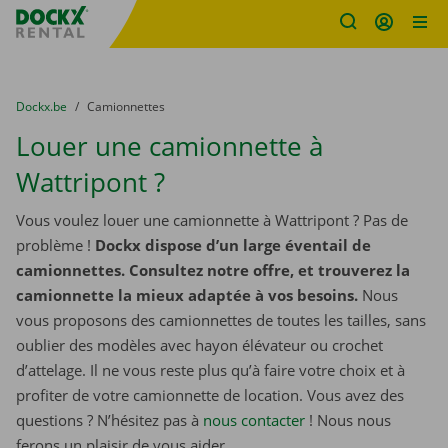
sitename
Skip content
Skip language
You are here:
du
Dockx.be
to
Camionnettes
Louer une camionnette à
Wattripont ?
Vous voulez louer une camionnette à Wattripont ? Pas de
problème !
Dockx dispose d’un large éventail de
camionnettes. Consultez notre offre, et trouverez la
camionnette la mieux adaptée à vos besoins.
Nous
vous proposons des camionnettes de toutes les tailles, sans
oublier des modèles avec hayon élévateur ou crochet
d’attelage. Il ne vous reste plus qu’à faire votre choix et à
profiter de votre camionnette de location. Vous avez des
questions ? N’hésitez pas à
nous contacter
! Nous nous
ferons un plaisir de vous aider.