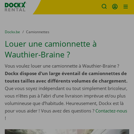
sitename
Skip content
Skip language
You are here:
du
Dockx.be
to
Camionnettes
Louer une camionnette à
Wauthier-Braine ?
Vous voulez louer une camionnette à Wauthier-Braine ?
Dockx dispose d’un large éventail de camionnettes de
toutes tailles avec différents volumes de chargement.
Que vous soyez indépendant ou tout simplement bricoleur,
vous n’êtes pas à l’abri d’une livraison imprévue et/ou plus
volumineuse que d’habitude. Heureusement, Dockx est là
pour vous aider ! Vous avez des questions ?
Contactez-nous
!