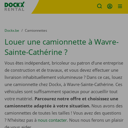
sitename
Skip content
Skip language
You are here:
du
Dockx.be
to
Camionnettes
Louer une camionnette à Wavre-
Sainte-Cathérine ?
Vous êtes indépendant, bricoleur ou patron d’une entreprise
de construction et de travaux, et vous devez effectuer une
livraison inhabituellement volumineuse ? Dans ce cas, louez
une camionnette chez Dockx, à Wavre-Sainte-Cathérine. Ces
véhicules sont suffisamment spacieux pour accueillir tout
votre matériel.
Parcourez notre offre et choisissez une
camionnette adaptée à votre situation.
Nous avons des
camionnettes de toutes les tailles ! Vous avez des questions
? N’hésitez pas à
nous contacter
. Nous nous ferons un plaisir
de vous aider.