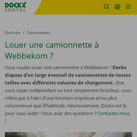
sitename
Skip content
Skip language
You are here:
du
Dockx.be
to
Camionnettes
Louer une camionnette à
Webbekom ?
Vous voulez louer une camionnette à Webbekom ?
Dockx
dispose d’un large éventail de camionnettes de toutes
tailles avec différents volumes de chargement.
Que
vous soyez indépendant ou tout simplement bricoleur, vous
n’êtes pas à l’abri d’une livraison imprévue et/ou plus
volumineuse que d’habitude. Heureusement, Dockx est là
pour vous aider ! Vous avez des questions ?
Contactez-nous
!