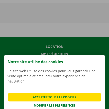
LOCATION
NOS VÉHICULES
Notre site utilise des cookies
NOS SERVICES
AGENCES
Ce site web utilise des cookies pour vous garantir une
visite optimale et améliorer votre expérience de
APPLI
navigation.
SOLUTIONS DE DÉMÉNAGEMENT
ACCEPTER TOUS LES COOKIES
MODIFIER LES PRÉFÉRENCES
CONTACTEZ NOUS