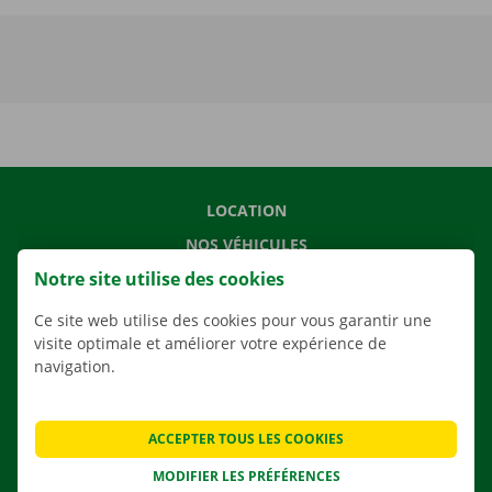
LOCATION
NOS VÉHICULES
Notre site utilise des cookies
NOS SERVICES
AGENCES
Ce site web utilise des cookies pour vous garantir une
visite optimale et améliorer votre expérience de
APPLI
navigation.
SOLUTIONS DE DÉMÉNAGEMENT
ACCEPTER TOUS LES COOKIES
MODIFIER LES PRÉFÉRENCES
CONTACTEZ NOUS