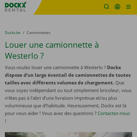
sitename
Skip content
Skip language
You are here:
du
Dockx.be
to
Camionnettes
Louer une camionnette à
Westerlo ?
Vous voulez louer une camionnette à Westerlo ?
Dockx
dispose d’un large éventail de camionnettes de toutes
tailles avec différents volumes de chargement.
Que
vous soyez indépendant ou tout simplement bricoleur, vous
n’êtes pas à l’abri d’une livraison imprévue et/ou plus
volumineuse que d’habitude. Heureusement, Dockx est là
pour vous aider ! Vous avez des questions ?
Contactez-nous
!