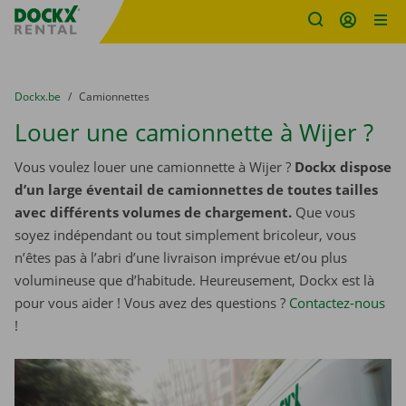
sitename
Skip content
Skip language
You are here:
du
Dockx.be
to
Camionnettes
Louer une camionnette à Wijer ?
Vous voulez louer une camionnette à Wijer ?
Dockx dispose
d’un large éventail de camionnettes de toutes tailles
avec différents volumes de chargement.
Que vous
soyez indépendant ou tout simplement bricoleur, vous
n’êtes pas à l’abri d’une livraison imprévue et/ou plus
volumineuse que d’habitude. Heureusement, Dockx est là
pour vous aider ! Vous avez des questions ?
Contactez-nous
!