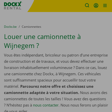
sitename
Skip content
Skip language
You are here:
du
Dockx.be
to
Camionnettes
Louer une camionnette à
Wijnegem ?
Vous êtes indépendant, bricoleur ou patron d’une entreprise
de construction et de travaux, et vous devez effectuer une
livraison inhabituellement volumineuse ? Dans ce cas, louez
une camionnette chez Dockx, à Wijnegem. Ces véhicules
sont suffisamment spacieux pour accueillir tout votre
matériel.
Parcourez notre offre et choisissez une
camionnette adaptée à votre situation.
Nous avons des
camionnettes de toutes les tailles ! Vous avez des questions
? N’hésitez pas à
nous contacter
. Nous nous ferons un plaisir
de vous aider.