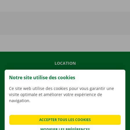
LOCATION
NOS VÉHICULES
Notre site utilise des cookies
NOS SERVICES
Ce site web utilise des cookies pour vous garantir une
AGENCES
visite optimale et améliorer votre expérience de
APPLI
navigation.
SOLUTIONS DE DÉMÉNAGEMENT
ACCEPTER TOUS LES COOKIES
MODIFIER LES PRÉFÉRENCES