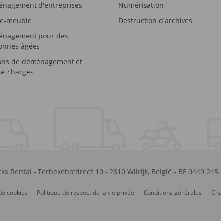
nagement d'entreprises
Numérisation
e-meuble
Destruction d'archives
nagement pour des
onnes âgées
ons de déménagement et
e-charges
kx Rental
-
Terbekehofdreef 10
-
2610
Wilrijk
,
België
-
BE 0449.245
de cookies
Politique de respect de la vie privée
Conditions générales
Cha