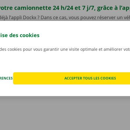
otre camionnette 24 h/24 et 7 j/7, grâce à l’a
 déjà l’appli Dockx ? Dans ce cas, vous pouvez réserver un vé
t rapide, facile, et 100 % numérique ! L’intervention d’un coll
ême pas requise : il suffit de vous rendre au Pick-up Point
lise des cookies
de votre choix, et d’ouvrir la camionnette à l’aide d’une clé
’appli gratuite pour Android sur le
Google Play Store
, ou po
 des cookies pour vous garantir une visite optimale et améliorer vo
ÉRENCES
ACCEPTER TOUS LES COOKIES