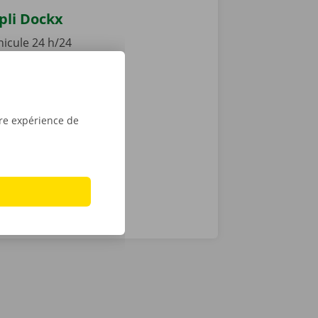
ppli Dockx
hicule 24 h/24
aborateur
 ou Dockx
 numérique.
ur iPhone sur
tre expérience de