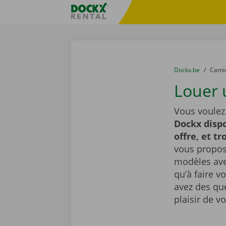
Skip content
Skip language
sitename
You are here:
du
Dockx.be
to
Cami
Louer 
Vous voulez
Dockx dispo
offre, et t
vous proposo
modèles avec
qu’à faire v
avez des que
plaisir de v