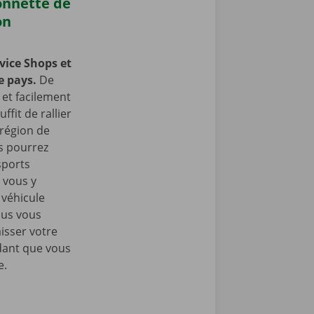
onnette de
on
vice Shops et
e pays.
De
et facilement
ffit de rallier
 région de
s pourrez
sports
 vous y
 véhicule
ous vous
isser votre
dant que vous
e.