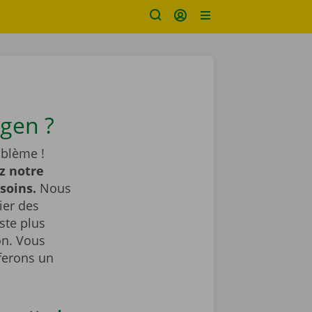
gen ?
oblème !
z notre
esoins.
Nous
ier des
ste plus
on. Vous
ferons un