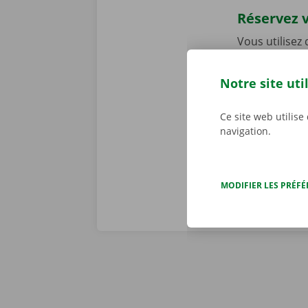
Réservez v
Vous utilisez
et 7 j/7. C’es
Dockx n’est m
Notre site uti
Service Shop 
Téléchargez l
Ce site web utilise
l’
App Store
.
navigation.
MODIFIER LES PRÉF