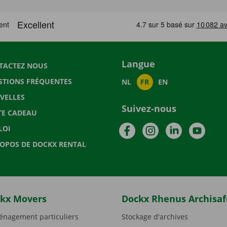
Langue
TACTEZ NOUS
STIONS FRÉQUENTES
NL
FR
EN
VELLES
Suivez-nous
TE CADEAU
Facebook
Instagram
LinkedIn
YouTu
LOI
ROPOS DE DOCKX RENTAL
kx Movers
Dockx Rhenus Archisaf
nagement particuliers
Stockage d'archives