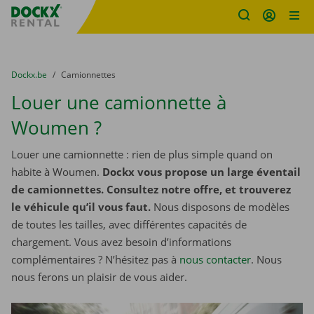
sitename
Skip content
Skip language
You are here:
du
Dockx.be
to
Camionnettes
Louer une camionnette à
Woumen ?
Louer une camionnette : rien de plus simple quand on
habite à Woumen.
Dockx vous propose un large éventail
de camionnettes. Consultez notre offre, et trouverez
le véhicule qu’il vous faut.
Nous disposons de modèles
de toutes les tailles, avec différentes capacités de
chargement. Vous avez besoin d’informations
complémentaires ? N’hésitez pas à
nous contacter
. Nous
nous ferons un plaisir de vous aider.