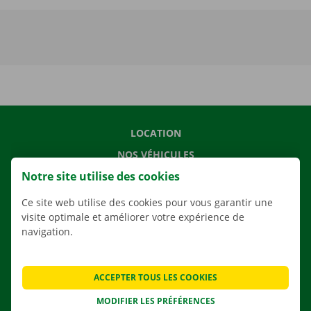
LOCATION
NOS VÉHICULES
Notre site utilise des cookies
NOS SERVICES
AGENCES
Ce site web utilise des cookies pour vous garantir une
visite optimale et améliorer votre expérience de
APPLI
navigation.
SOLUTIONS DE DÉMÉNAGEMENT
ACCEPTER TOUS LES COOKIES
MODIFIER LES PRÉFÉRENCES
CONTACTEZ NOUS