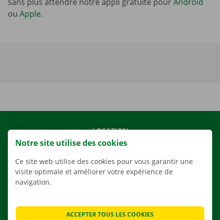
sans plus attendre notre appli gratuite pour
Android
ou
Apple
.
LOCATION
Notre site utilise des cookies
NOS VÉHICULES
NOS SERVICES
Ce site web utilise des cookies pour vous garantir une
visite optimale et améliorer votre expérience de
AGENCES
navigation.
APPLI
SOLUTIONS DE DÉMÉNAGEMENT
ACCEPTER TOUS LES COOKIES