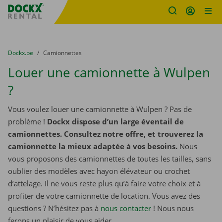
sitename
Skip content
Skip language
You are here:
du
Dockx.be
to
Camionnettes
Louer une camionnette à Wulpen
?
Vous voulez louer une camionnette à Wulpen ? Pas de
problème !
Dockx dispose d’un large éventail de
camionnettes. Consultez notre offre, et trouverez la
camionnette la mieux adaptée à vos besoins.
Nous
vous proposons des camionnettes de toutes les tailles, sans
oublier des modèles avec hayon élévateur ou crochet
d’attelage. Il ne vous reste plus qu’à faire votre choix et à
profiter de votre camionnette de location. Vous avez des
questions ? N’hésitez pas à
nous contacter
! Nous nous
ferons un plaisir de vous aider.