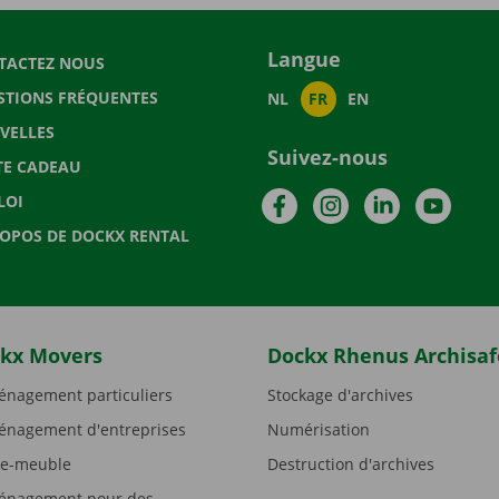
Langue
TACTEZ NOUS
STIONS FRÉQUENTES
NL
FR
EN
VELLES
Suivez-nous
TE CADEAU
Facebook
Instagram
LinkedIn
YouTu
LOI
ROPOS DE DOCKX RENTAL
kx Movers
Dockx Rhenus Archisaf
nagement particuliers
Stockage d'archives
nagement d'entreprises
Numérisation
e-meuble
Destruction d'archives
nagement pour des