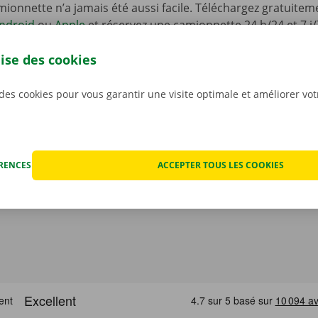
ionnette n’a jamais été aussi facile. Téléchargez gratuiteme
ndroid
ou
Apple
et réservez une camionnette 24 h/24 et 7 j/
one. Choisissez rapidement et facilement le modèle qui con
lise des cookies
situation. Payez via l’appli, et récupérez votre véhicule de 
int ou Dockx Service Shop de votre choix.
 des cookies pour vous garantir une visite optimale et améliorer vo
ÉRENCES
ACCEPTER TOUS LES COOKIES