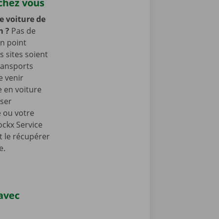
chez vous
e voiture de
em
?
Pas de
n point
 sites soient
ransports
e venir
 en voiture
sser
e ou votre
ockx Service
t le récupérer
e.
 avec