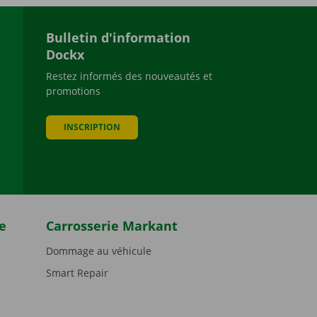
Bulletin d'information
Dockx
Restez informés des nouveautés et
promotions
be
INSCRIPTION
e
Carrosserie Markant
Dommage au véhicule
Smart Repair