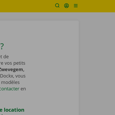
?
t de
e vos petits
 Zwevegem,
 Dockx, vous
es modèles
contacter
​​​​​​​ en
e location