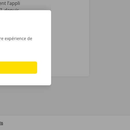
nt l’appli
7, depuis
vient le
location dans
tre expérience de