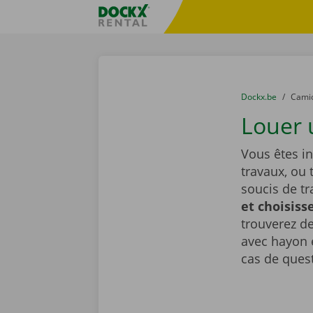
Skip content
Skip language
sitename
You are here:
du
Dockx.be
to
Cami
Louer 
Vous êtes i
travaux, ou 
soucis de t
et choisiss
trouverez de
avec hayon é
cas de ques