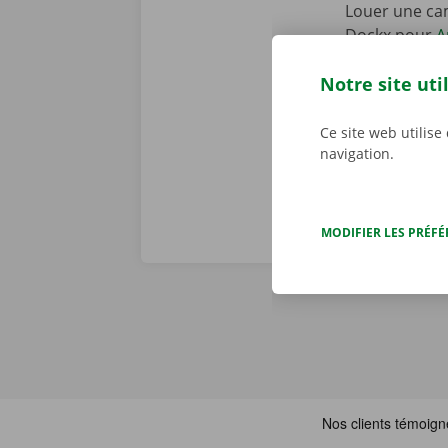
Louer une cam
Dockx pour
A
votre smartph
Notre site uti
mieux à votre 
le Pick-up Po
Ce site web utilise
navigation.
MODIFIER LES PRÉF