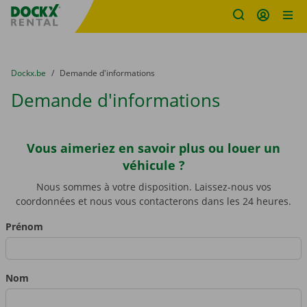
sitename
Skip content
Skip language
You are here:
du
Dockx.be
to
Demande d'informations
Demande d'informations
Vous aimeriez en savoir plus ou louer un
Please don't fill in this field
*
véhicule ?
Nous sommes à votre disposition. Laissez-nous vos
coordonnées et nous vous contacterons dans les 24 heures.
Prénom
Nom