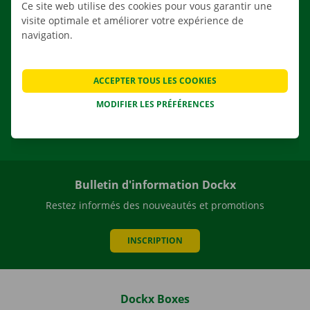
Ce site web utilise des cookies pour vous garantir une
visite optimale et améliorer votre expérience de
À PROPOS DE DOCKX RENTAL
navigation.
ACCEPTER TOUS LES COOKIES
NL
FR
EN
MODIFIER LES PRÉFÉRENCES
Facebook
Instagram
LinkedIn
YouTube
Bulletin d'information Dockx
Restez informés des nouveautés et promotions
INSCRIPTION
Dockx Boxes