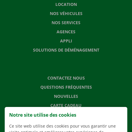
LOCATION
NOS VÉHICULES
NOS SERVICES
AGENCES
APPLI
SOLUTIONS DE DÉMÉNAGEMENT
CONTACTEZ NOUS
QUESTIONS FRÉQUENTES
NOUVELLES
CARTE CADEAU
Notre site utilise des cookies
EMPLOI
À PROPOS DE DOCKX RENTAL
Ce site web utilise des cookies pour vous garantir une