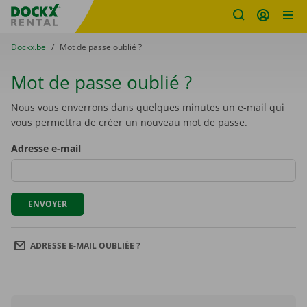
sitename
Skip content
Skip language
You are here:
du
Dockx.be
to
Mot de passe oublié ?
Mot de passe oublié ?
Nous vous enverrons dans quelques minutes un e-mail qui
vous permettra de créer un nouveau mot de passe.
Adresse e-mail
ENVOYER
ADRESSE E-MAIL OUBLIÉE ?