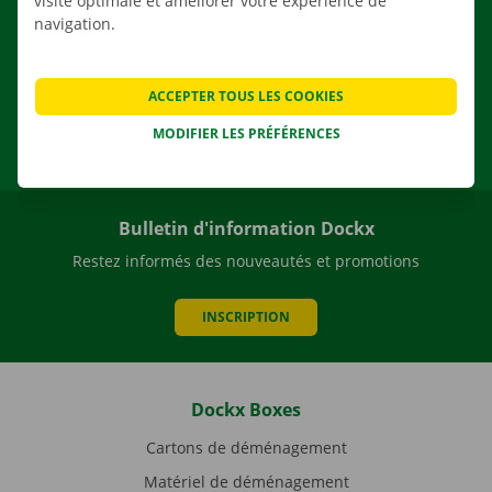
visite optimale et améliorer votre expérience de
navigation.
NL
FR
EN
ACCEPTER TOUS LES COOKIES
Facebook
Instagram
LinkedIn
YouTube
MODIFIER LES PRÉFÉRENCES
Bulletin d'information Dockx
Restez informés des nouveautés et promotions
INSCRIPTION
Dockx Boxes
Cartons de déménagement
Matériel de déménagement