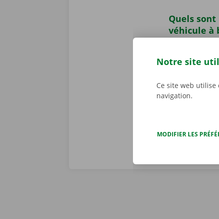
Quels sont 
véhicule à 
Lorsque vous 
seulement d’u
Notre site uti
supplémenta
La disponibil
Ce site web utilise
également un
navigation.
MODIFIER LES PRÉF