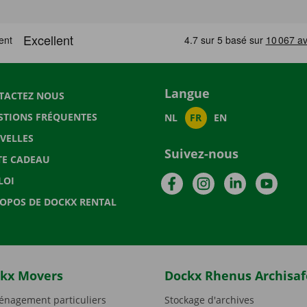
Langue
TACTEZ NOUS
STIONS FRÉQUENTES
NL
FR
EN
VELLES
Suivez-nous
TE CADEAU
Facebook
Instagram
LinkedIn
YouTu
LOI
ROPOS DE DOCKX RENTAL
kx Movers
Dockx Rhenus Archisaf
nagement particuliers
Stockage d'archives