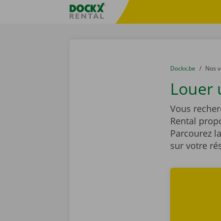
Skip content
Skip language
sitename
You are here:
du
Dockx.be
to
Nos v
Louer 
Vous recher
Rental pro
Parcourez la
sur votre ré