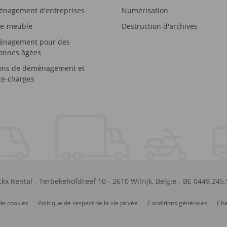
nagement d'entreprises
Numérisation
e-meuble
Destruction d'archives
nagement pour des
onnes âgées
ons de déménagement et
e-charges
kx Rental
-
Terbekehofdreef 10
-
2610
Wilrijk
,
België
-
BE 0449.245
de cookies
Politique de respect de la vie privée
Conditions générales
Cha