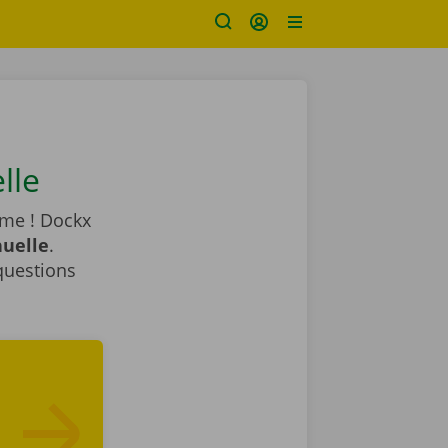
lle
ème ! Dockx
nuelle
.
 questions