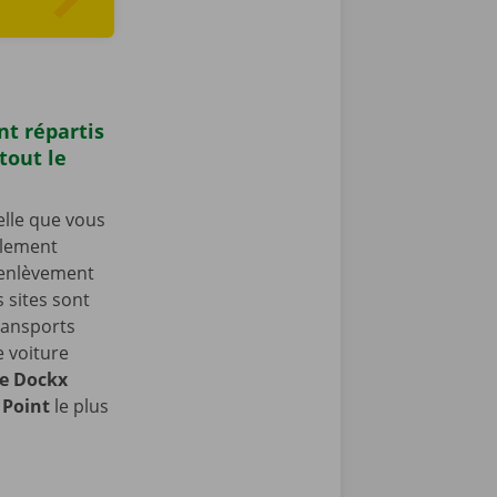
t répartis
tout le
elle que vous
ilement
’enlèvement
 sites sont
ransports
e voiture
le
Dockx
 Point
le plus