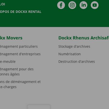
Facebook
Instagram
LinkedIn
YouTu
LOI
ROPOS DE DOCKX RENTAL
kx Movers
Dockx Rhenus Archisaf
nagement particuliers
Stockage d'archives
nagement d'entreprises
Numérisation
e-meuble
Destruction d'archives
nagement pour des
onnes âgées
ons de déménagement et
e-charges