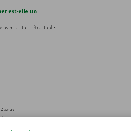
er est-elle un
 avec un toit rétractable.
2 portes
4 places