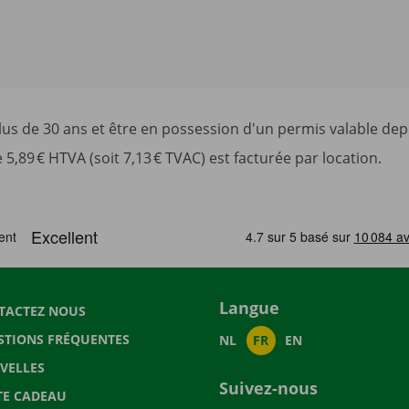
s de 30 ans et être en possession d'un permis valable depu
,89 € HTVA (soit 7,13 € TVAC) est facturée par location.
Langue
TACTEZ NOUS
STIONS FRÉQUENTES
NL
FR
EN
VELLES
Suivez-nous
TE CADEAU