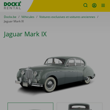
sitename
Skip content
Skip language
You are here:
du
Dockx.be
to
Véhicules
to
Voitures exclusives et voitures anciennes
to
Jaguar Mark IX
Jaguar Mark IX