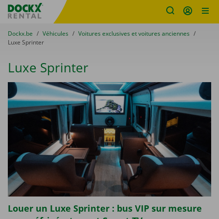
sitename
Skip content
Skip language
You are here:
du
Dockx.be
to
Véhicules
to
Voitures exclusives et voitures anciennes
to
Luxe Sprinter
Luxe Sprinter
Louer un Luxe Sprinter : bus VIP sur mesure