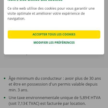
€ 0,50
HTVA
Ce site web utilise des cookies pour vous garantir une
visite optimale et améliorer votre expérience de
La consommation de carburant n’est pas comprise dans le prix de
navigation.
la location.
ACCEPTER TOUS LES COOKIES
Une caution s'applique. Le montant et les possibilités de
paiement sont affichés à l'étape suivante.
MODIFIER LES PRÉFÉRENCES
En savoir plus sur les délais de location
Âge minimum du conducteur : avoir plus de 30 ans
et être en possession d'un permis valable depuis
min. 3 ans.
Une taxe environnementale unique de 5,89 € HTVA
(soit 7,13 € TVAC) est facturée par location.