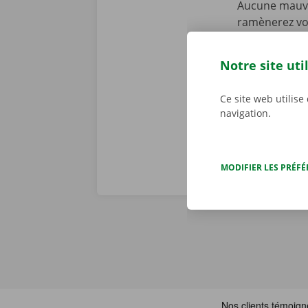
Aucune mauvai
ramènerez vot
personnalisé
constatons to
Notre site uti
problème tech
j/7 dans toute
Ce site web utilise
navigation.
MODIFIER LES PRÉF