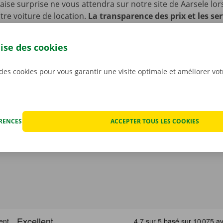
se surprise ne vous attendra sur notre site de Aarsele lo
re voiture de location.
La transparence des prix et les ser
s sont en effet très importants pour nous
. C’est pourquo
ut éventuel dégât avant que ne partiez avec la voiture. En c
lise des cookies
nique, vous profitez d’un service de dépannage disponible 
 l’Europe. Ainsi, vous rentrez toujours en toute sécurité.
 des cookies pour vous garantir une visite optimale et améliorer vo
ÉRENCES
ACCEPTER TOUS LES COOKIES