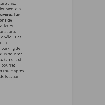
ture chez
er bien loin
uverez l’un
rons de
ailleurs
ransports
 à vélo ? Pas
enas, et
e parking de
Vous pourrez
tuitement si
s pourrez
la route après
de location.