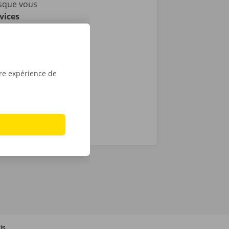
rsque vous
vices
i nous
as de
24 h/24 et 7
tre expérience de