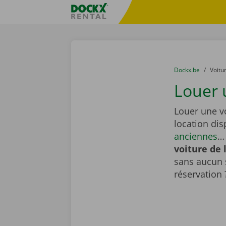
Skip content
Skip language
sitename
You are here:
du
Dockx.be
to
Voitu
Louer 
Louer une vo
location di
anciennes
… 
voiture de 
sans aucun 
réservation 