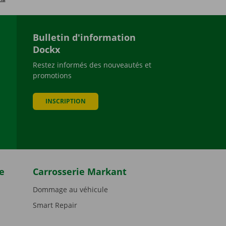
Bulletin d'information
Dockx
Restez informés des nouveautés et
promotions
be
INSCRIPTION
e
Carrosserie Markant
Dommage au véhicule
Smart Repair