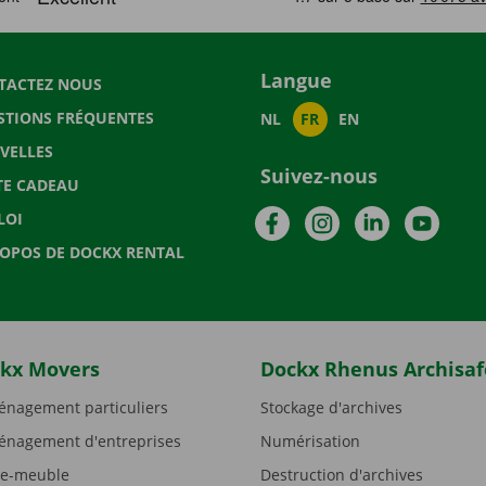
Langue
TACTEZ NOUS
STIONS FRÉQUENTES
NL
FR
EN
VELLES
Suivez-nous
TE CADEAU
Facebook
Instagram
LinkedIn
YouTu
LOI
ROPOS DE DOCKX RENTAL
kx Movers
Dockx Rhenus Archisaf
nagement particuliers
Stockage d'archives
nagement d'entreprises
Numérisation
e-meuble
Destruction d'archives