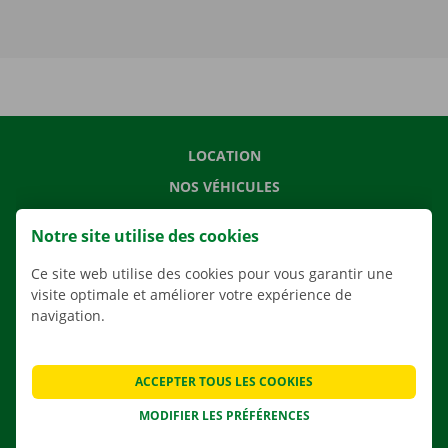
LOCATION
NOS VÉHICULES
NOS SERVICES
Notre site utilise des cookies
AGENCES
Ce site web utilise des cookies pour vous garantir une
APPLI
visite optimale et améliorer votre expérience de
SOLUTIONS DE DÉMÉNAGEMENT
navigation.
ACCEPTER TOUS LES COOKIES
CONTACTEZ NOUS
MODIFIER LES PRÉFÉRENCES
QUESTIONS FRÉQUENTES