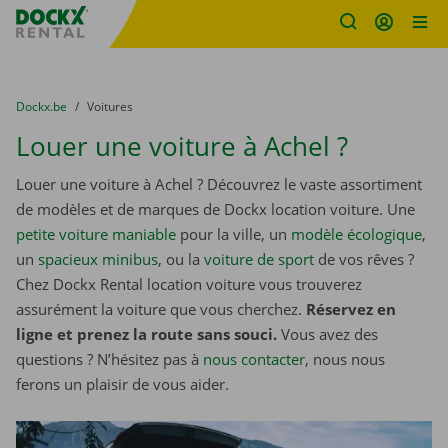
sitename
Skip content
Skip language
You are here:
du
Dockx.be
to
Voitures
Louer une voiture à Achel ?
Louer une voiture à Achel ? Découvrez le vaste assortiment
de modèles et de marques de Dockx location voiture. Une
petite voiture maniable
pour la ville, un
modèle écologique
,
un
spacieux minibus
, ou la
voiture de sport
de vos rêves ?
Chez Dockx Rental location voiture vous trouverez
assurément la voiture que vous cherchez.
Réservez en
ligne et prenez la route sans souci.
Vous avez des
questions ? N’hésitez pas à
nous contacter
, nous nous
ferons un plaisir de vous aider.