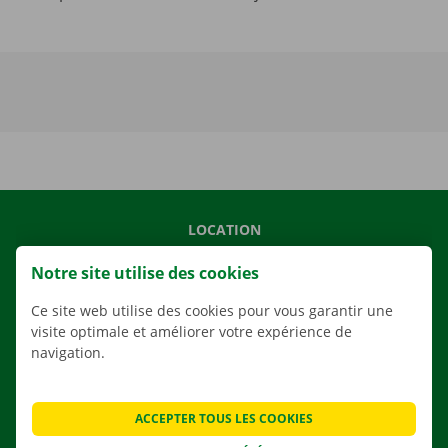
LOCATION
NOS VÉHICULES
Notre site utilise des cookies
NOS SERVICES
Ce site web utilise des cookies pour vous garantir une
AGENCES
visite optimale et améliorer votre expérience de
navigation.
APPLI
SOLUTIONS DE DÉMÉNAGEMENT
ACCEPTER TOUS LES COOKIES