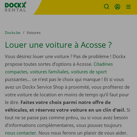
sitename
Skip content
Skip language
You are here:
du
Dockx.be
to
Voitures
Louer une voiture à Acosse ?
Vous désirez louer une voiture ? Pas de problème ! Dockx
propose toutes sortes d’options à Acosse.
Citadines
compactes
,
voitures familiales
,
voitures de sport
puissantes… ce n’est pas le choix qui manque ! Et si vous
avez un Dockx Service Shop à proximité, vous profiterez de
votre voiture de location en moins de temps qu’il faut pour
le dire.
Faites votre choix parmi notre offre de
véhicules, et réservez votre voiture en un clin d’œil.
Si
tout ne se passe pas comme prévu, ou si vous avez besoin
d’informations complémentaires, vous pouvez toujours
nous contacter
. Nous nous ferons un plaisir de vous aider.