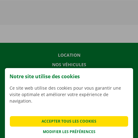
LOCATION
NOS VÉHICULES
NOS SERVICES
Notre site utilise des cookies
AGENCES
Ce site web utilise des cookies pour vous garantir une
APPLI
visite optimale et améliorer votre expérience de
navigation.
SOLUTIONS DE DÉMÉNAGEMENT
ACCEPTER TOUS LES COOKIES
MODIFIER LES PRÉFÉRENCES
CONTACTEZ NOUS