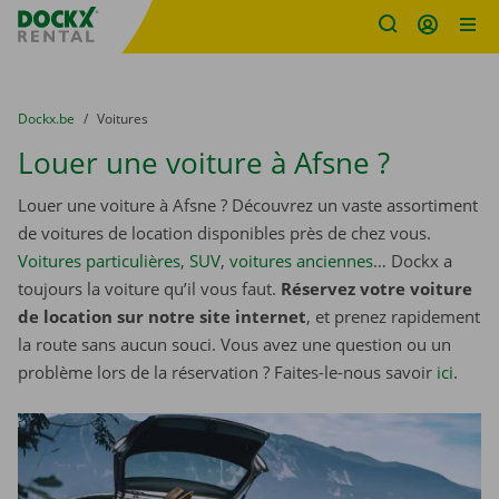
sitename
Skip content
Skip language
You are here:
du
Dockx.be
to
Voitures
Louer une voiture à Afsne ?
Louer une voiture à Afsne ? Découvrez un vaste assortiment
de voitures de location disponibles près de chez vous.
Voitures particulières
,
SUV
,
voitures anciennes
… Dockx a
toujours la voiture qu’il vous faut.
Réservez votre voiture
de location sur notre site internet
, et prenez rapidement
la route sans aucun souci. Vous avez une question ou un
problème lors de la réservation ? Faites-le-nous savoir
ici
.