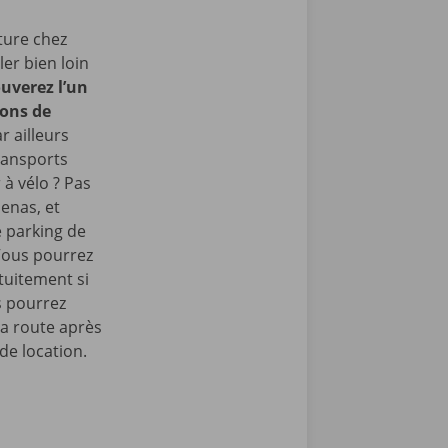
ture chez
er bien loin
uverez l’un
rons de
r ailleurs
ransports
 à vélo ? Pas
enas, et
e parking de
Vous pourrez
tuitement si
s pourrez
la route après
de location.