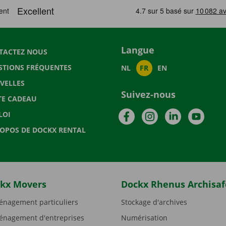
Langue
TACTEZ NOUS
STIONS FRÉQUENTES
NL
FR
EN
VELLES
Suivez-nous
TE CADEAU
Facebook
Instagram
LinkedIn
YouTu
LOI
ROPOS DE DOCKX RENTAL
kx Movers
Dockx Rhenus Archisaf
nagement particuliers
Stockage d'archives
nagement d'entreprises
Numérisation