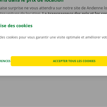
ise surprise ne vous attendra sur notre site de Andenne l
re voiture de location.
La transparence des prix et les ser
s sont en effet très importants pour nous
. C’est pourquo
ut éventuel dégât avant que ne partiez avec la voiture. En c
lise des cookies
nique, vous profitez d’un service de dépannage disponible 
 l’Europe. Ainsi, vous rentrez toujours en toute sécurité.
 des cookies pour vous garantir une visite optimale et améliorer vo
ÉRENCES
ACCEPTER TOUS LES COOKIES