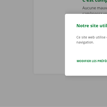
Aucune mauva
ramènerez vot
personnalisé
constatons to
Notre site uti
problème tech
j/7 dans toute
Ce site web utilise
navigation.
MODIFIER LES PRÉF