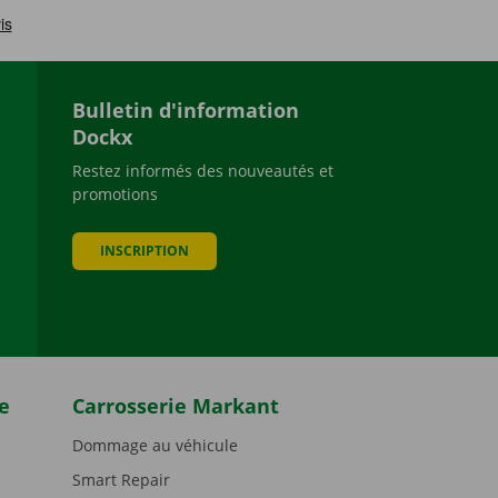
Bulletin d'information
Dockx
Restez informés des nouveautés et
promotions
be
INSCRIPTION
e
Carrosserie Markant
Dommage au véhicule
Smart Repair