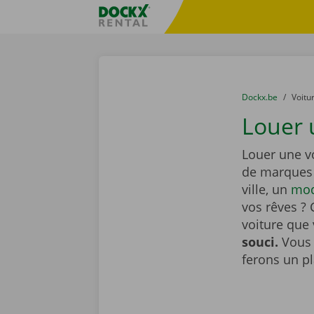
Skip content
Skip language
sitename
You are here:
du
Dockx.be
to
Voitu
Louer 
Louer une v
de marques 
ville, un
mod
vos rêves ? 
voiture que
souci.
Vous 
ferons un pl