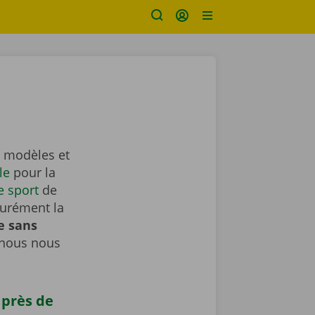
e modèles et
le
pour la
e sport
de
surément la
e sans
 nous nous
 près de