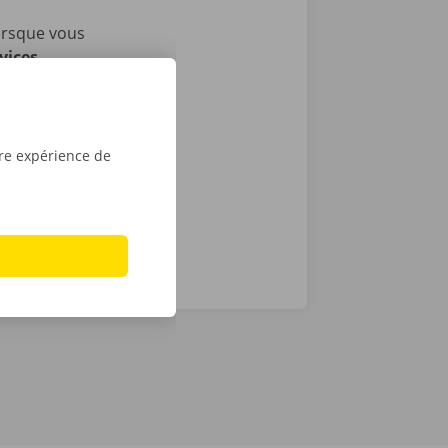
orsque vous
vices
i nous
as de
24 h/24 et 7
tre expérience de